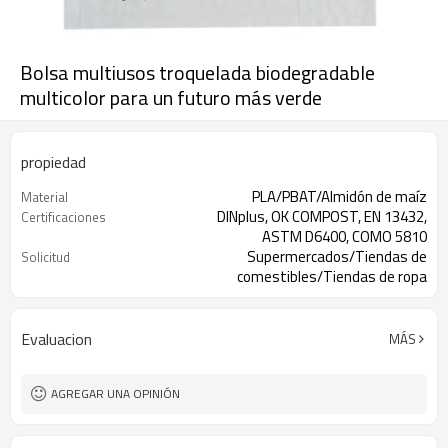
Bolsa multiusos troquelada biodegradable
multicolor para un futuro más verde
propiedad
PLA/PBAT/Almidón de maíz
Material
DINplus, OK COMPOST, EN 13432,
Certificaciones
ASTM D6400, COMO 5810
Supermercados/Tiendas de
Solicitud
comestibles/Tiendas de ropa
220-500 mm o personalizado
Ancho
20um-60um o personalizado
Espesor
Evaluacion
MÁS
AGREGAR UNA OPINIÓN