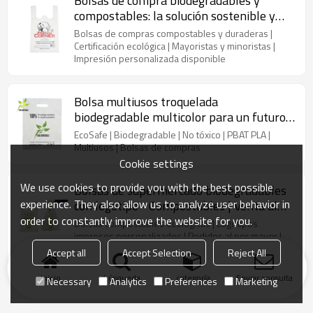
Bolsas de compra biodegradables y
compostables: la solución sostenible y
duradera para minoristas y mayoristas
Bolsas de compras compostables y duraderas |
Certificación ecológica | Mayoristas y minoristas |
Impresión personalizada disponible
Bolsa multiusos troquelada
biodegradable multicolor para un futuro
más verde
EcoSafe | Biodegradable | No tóxico | PBAT PLA |
Multiusos | Bolsas de compras
Cookie settings
We use cookies to provide you with the best possible
Bolsas de supermercado biodegradables
experience. They also allow us to analyze user behavior in
con logotipo - Compostables | Venta al
por mayor | Impresión personalizada
order to constantly improve the website for you.
Bolsas compostables ecológicas | Logotipos
para supermercados y minoristas
impresos personalizados | Pedidos al por mayor |
Biodegradables certificadas | Duraderas y confiables
Accept all
Accept Selection
Reject All
Inicio
búsqueda
categoría
Enviar consulta
Necessary
Analytics
Preferences
Marketing