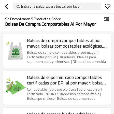
Entra una palabra para buscar por favor
Se Encontraron
5
Productos Sobre
Bolsas De Compra Compostables Al Por Mayor
Bolsas de compra compostables al por
mayor: bolsas compostables ecológicas,
duraderas y personalizables con
Bolsas de compra compostables al por mayor |
certificación BPI para supermercados y
Certificadas por BPI | Duraderas | Ideales para
supermercados y minoristas | Disponibles a medida
minoristas, disponibles en todo el mundo
Bolsas de supermercado compostables
certificadas por BPI al por mayor: bolsas
de compras de supermercado
Compostable | De base biológica | Certificado Bpi |
personalizadas, ecológicas y duraderas,
Certificado EN13432 | Impresión personalizable |
Bolsa tipo chaleco | Bolsas de supermercado
MOQ: 500 kg