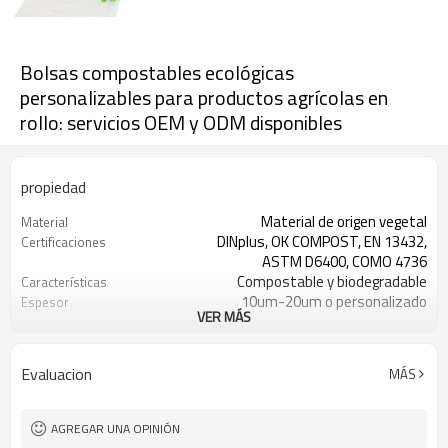
Bolsas compostables ecológicas
personalizables para productos agrícolas en
rollo: servicios OEM y ODM disponibles
propiedad
Material de origen vegetal
Material
DINplus, OK COMPOST, EN 13432,
Certificaciones
ASTM D6400, COMO 4736
Compostable y biodegradable
Características
10um-20um o personalizado
Espesor
VER MÁS
220-500 mm o personalizado
Ancho
Supermercados/tiendas de
Usos recomendados
comestibles/cocina
Evaluacion
MÁS
AGREGAR UNA OPINIÓN