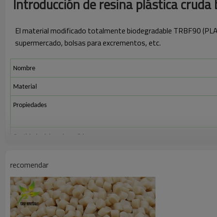
Introducción de resina plástica cruda
El material modificado totalmente biodegradable TRBF90 (PLA 
supermercado, bolsas para excrementos, etc.
Nombre
Material
Propiedades
Cantidad mínima de pedido
Característica
recomendar
Ejemplos de aplicación
Proceso de dar un título
Densidad