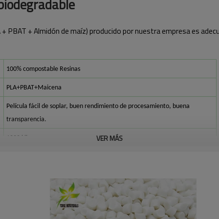
 biodegradable
+ PBAT + Almidón de maíz) producido por nuestra empresa es adecu
100% compostable
Resina
s
PLA+PBAT
+Maicena
Película fácil de soplar, buen rendimiento de procesamiento, buena
transparencia.
VER MÁS
1000 kilos
100% biodegradable y compostable
Film soplado, Bolsas, Productos desechables
EN13432, ASTM6400, CERTIFICADO DIN
（
）
1.
15~1,2
g/cm3
Conforme a la norma ISO 1183