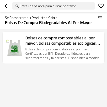
Entra una palabra para buscar por favor
Se Encontraron
1
Productos Sobre
Bolsas De Compra Biodegradables Al Por Mayor
Bolsas de compra compostables al por
mayor: bolsas compostables ecológicas,
duraderas y personalizables con
Bolsas de compra compostables al por mayor |
certificación BPI para supermercados y
Certificadas por BPI | Duraderas | Ideales para
supermercados y minoristas | Disponibles a medida
minoristas, disponibles en todo el mundo