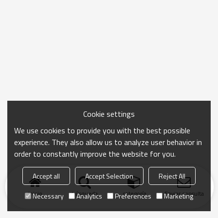
Cookie settings
We use cookies to provide you with the best possible
experience. They also allow us to analyze user behavior in
order to constantly improve the website for you.
Accept all
Accept Selection
Reject All
Inicio
búsqueda
categoría
Enviar consulta
Necessary
Analytics
Preferences
Marketing